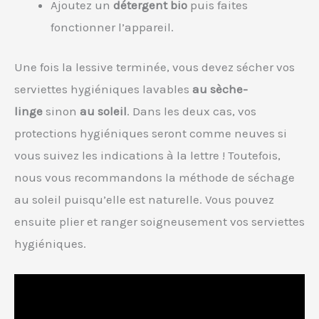
Ajoutez un
détergent bio
puis faites
fonctionner l’appareil.
Une fois la lessive terminée, vous devez sécher vos
serviettes hygiéniques lavables
au sèche-
linge
sinon
au soleil
. Dans les deux cas, vos
protections hygiéniques seront comme neuves si
vous suivez les indications à la lettre ! Toutefois,
nous vous recommandons la méthode de séchage
au soleil puisqu’elle est naturelle. Vous pouvez
ensuite plier et ranger soigneusement vos serviettes
hygiéniques.