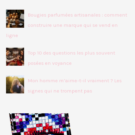
Bougies parfumées artisanales : comment
construire une marque qui se vend en
ligne
Top 10 des questions les plus souvent
posées en voyance
Mon homme m’aime-t-il vraiment ? Les
signes qui ne trompent pas